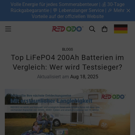
Volle Energie für jedes Sommerabenteuer | 💰 30-Tage
Rückgabegarantie | 💬 Lebenslanger Service | 🎉 Mehr
Vorteile auf der offiziellen Website
BLOGS
Top LiFePO4 200Ah Batterien im
Vergleich: Wer wird Testsieger?
Aktualisiert am
Aug 18, 2025