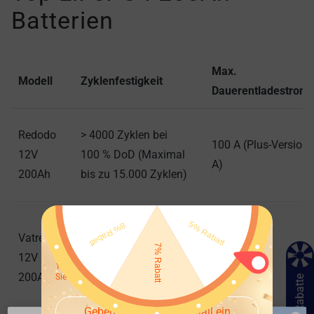
Batterien
Max.
Modell
Zyklenfestigkeit
Dauerentladestrom 
Redodo
> 4000 Zyklen bei
100 A (Plus-Version:
12V
100 % DoD (Maximal
A)
200Ah
bis zu 15.000 Zyklen)
Gewinnen Sie 10% Rabatt oder
Vatrer
kostenlose Produkte
12V
> 5000 Zyklen
200 A
100% Gewinnchance, kommen Sie jetzt und probieren
200Ah
Sie es aus~
10% Rabatte